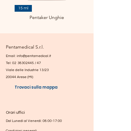
15 ml
Pentaker Unghie
Pentamedical S.r.l.
Email:
info@pentamedical.it
Tel:
0
2
3
8302445
/ 47
Viale delle Industrie 13/23
20044 Arese (MI)
Trovaci sulla mappa
Orari uffici
Dal Lunedì al Venerdì: 08:00-17:00
Condizioni generali