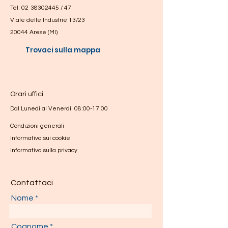
stessi.
Tel:
0
2
3
8302445
/ 47
Viale delle Industrie 13/23
20044 Arese (MI)
Trovaci sulla mappa
Orari uffici
Dal Lunedì al Venerdì: 08:00-17:00
Condizioni generali
Informativa sui cookie
Informativa sulla privacy
Contattaci
Nome
Cognome