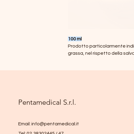
100 ml
Prodotto particolarmente indi
grassa, nel rispetto della salv
Pentamedical S.r.l.
Email:
info@pentamedical.it
Tel:
0
2
3
8302445 / 47