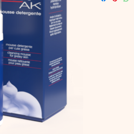
aiutano a ristabilire 
Risciacquare accura
della cute.
Estratti d
Leaf Juice e Cucumis
un’azione lenitiva ed